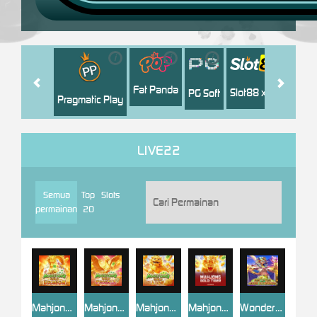
i
i
i
i
i
Facha
Fat Panda
Slot88 x PP
PG Soft
Pragmatic Play
LIVE22
Semua
Top
Slots
permainan
20
Mahjong Gold: Dragon
Mahjong Gold: Phoenix
Mahjong Gold: Lion
Mahjong Gold: Tiger
Wonders of Giza Pyramid