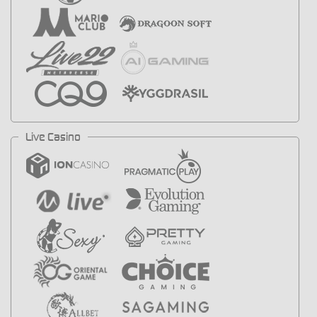
Live Casino