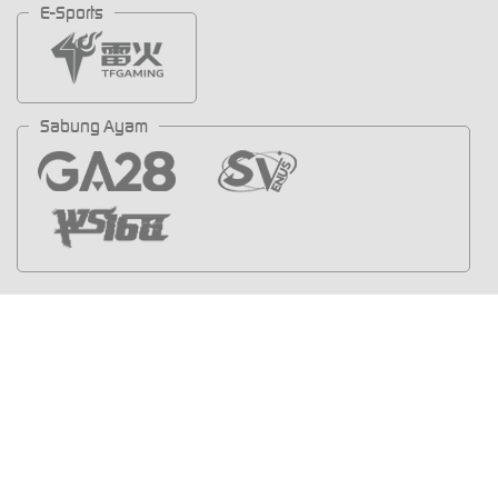
E-Sports
Sabung Ayam