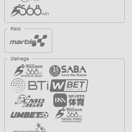
Race
Olahraga