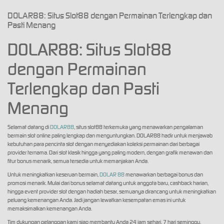
DOLAR88: Situs Slot88 dengan Permainan Terlengkap dan
Pasti Menang
DOLAR88: Situs Slot88
dengan Permainan
Terlengkap dan Pasti
Menang
Selamat datang di
DOLAR88
, situs slot88 terkemuka yang menawarkan pengalaman
bermain slot online paling lengkap dan menguntungkan. DOLAR88 hadir untuk menjawab
kebutuhan para pencinta slot dengan menyediakan koleksi permainan dari berbagai
provider ternama. Dari slot klasik hingga yang paling modern, dengan grafik menawan dan
fitur bonus menarik, semua tersedia untuk memanjakan Anda.
Untuk meningkatkan keseruan bermain,
DOLAR 88
menawarkan berbagai bonus dan
promosi menarik. Mulai dari bonus selamat datang untuk anggota baru, cashback harian,
hingga event provider slot dengan hadiah besar, semuanya dirancang untuk meningkatkan
peluang kemenangan Anda. Jadi jangan lewatkan kesempatan emas ini untuk
memaksimalkan kemenangan Anda.
Tim dukungan pelanggan kami siap membantu Anda 24 jam sehari, 7 hari seminggu,