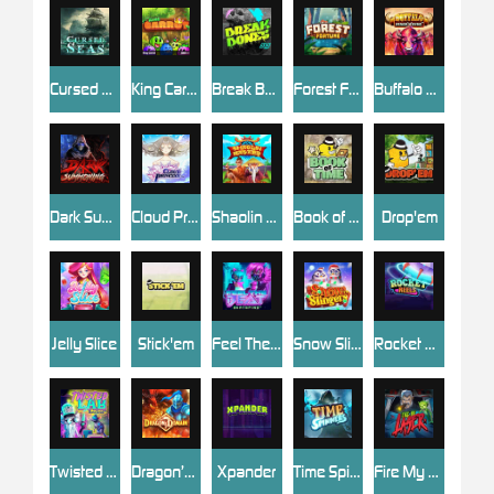
Cursed Seas
King Carrot
Break Bones
Forest Fortune
Buffalo Stack'n'Sync
Dark Summoning
Cloud Princess
Shaolin Master
Book of Time
Drop'em
Jelly Slice
Stick'em
Feel The Beat
Snow Slingers
Rocket Reels
Twisted Lab
Dragon’s Domain
Xpander
Time Spinners
Fire My Laser