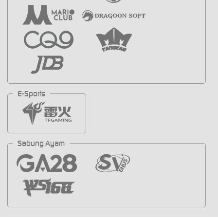
E-Sports
Sabung Ayam