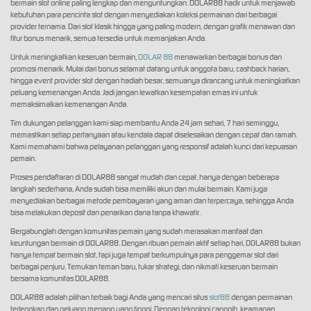
bermain slot online paling lengkap dan menguntungkan. DOLAR88 hadir untuk menjawab
kebutuhan para pencinta slot dengan menyediakan koleksi permainan dari berbagai
provider ternama. Dari slot klasik hingga yang paling modern, dengan grafik menawan dan
fitur bonus menarik, semua tersedia untuk memanjakan Anda.
Untuk meningkatkan keseruan bermain,
DOLAR 88
menawarkan berbagai bonus dan
promosi menarik. Mulai dari bonus selamat datang untuk anggota baru, cashback harian,
hingga event provider slot dengan hadiah besar, semuanya dirancang untuk meningkatkan
peluang kemenangan Anda. Jadi jangan lewatkan kesempatan emas ini untuk
memaksimalkan kemenangan Anda.
Tim dukungan pelanggan kami siap membantu Anda 24 jam sehari, 7 hari seminggu,
memastikan setiap pertanyaan atau kendala dapat diselesaikan dengan cepat dan ramah.
Kami memahami bahwa pelayanan pelanggan yang responsif adalah kunci dari kepuasan
pemain.
Proses pendaftaran di DOLAR88 sangat mudah dan cepat, hanya dengan beberapa
langkah sederhana, Anda sudah bisa memiliki akun dan mulai bermain. Kami juga
menyediakan berbagai metode pembayaran yang aman dan terpercaya, sehingga Anda
bisa melakukan deposit dan penarikan dana tanpa khawatir.
Bergabunglah dengan komunitas pemain yang sudah merasakan manfaat dan
keuntungan bermain di DOLAR88. Dengan ribuan pemain aktif setiap hari, DOLAR88 bukan
hanya tempat bermain slot, tapi juga tempat berkumpulnya para penggemar slot dari
berbagai penjuru. Temukan teman baru, tukar strategi, dan nikmati keseruan bermain
bersama komunitas DOLAR88.
DOLAR88 adalah pilihan terbaik bagi Anda yang mencari situs
slot88
dengan permainan
terlengkap dan peluang menang yang tinggi. Dengan teknologi canggih, keamanan