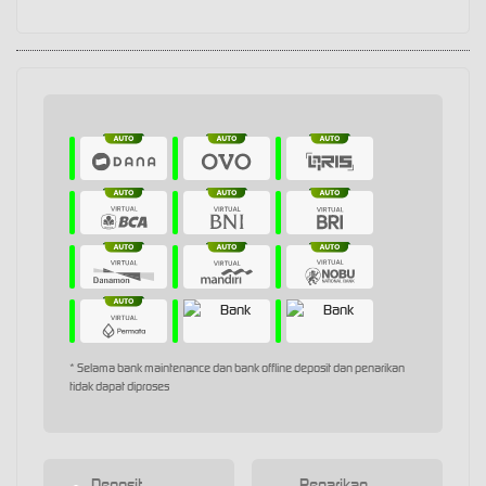
* Selama bank maintenance dan bank offline deposit dan penarikan
tidak dapat diproses
Deposit
Penarikan