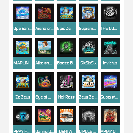
Opa Santorini!
Arena of Iron
Epic Ze Zeus
Supreme Zeus
THE COUNT
MARLIN MASTERS: THE BIG HAUL
Aiko and the Wind Spirit
Booze Bash
SixSixSix
Invictus
Ze Zeus
Eye of Medusa
Hot Ross
Zeus Ze Zecond
Superstar Sevens
PRAY FOR SIX
Danny Dollar
TOSHI WAYS CLUB
CIRCLE OF LIFE
ARMY OF ARES