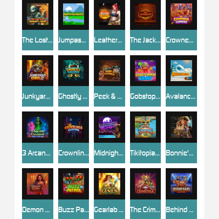
The Lost Book of Mummy’s Curse
Jumpasaurs
Leatherheads
The Jack & Rose
Crowned Corners
Junkyard Kings 2
Ghostly Hallows
Peek & Pounce
Gobstopper Grind
Avalanche
3 Arcane Cauldrons
Crownlings Clusters
Midnight Mirage
Tikitopia BoosterBelt
Bonnie's Buccaneers
Demon Queen
Buzz Patrol
Gearlab Genius
The Crime File
Behind Bars: Masterplan