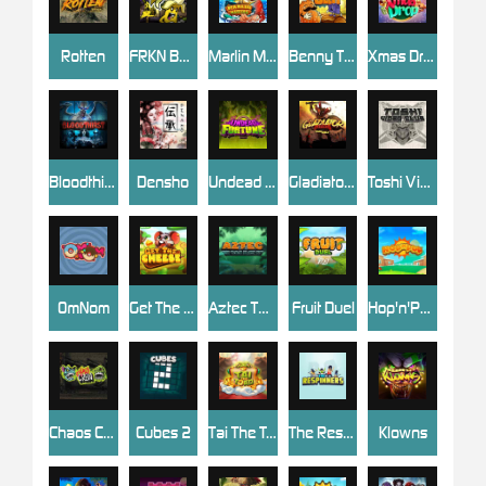
Rotten
FRKN Bananas
Marlin Master
Benny The Beer
Xmas Drop
Bloodthirst
Densho
Undead Fortune
Gladiator Legends
Toshi Video Club
OmNom
Get The Cheese
Aztec Twist
Fruit Duel
Hop'n'Pop
Chaos Crew
Cubes 2
Tai The Toad
The Respinners
Klowns