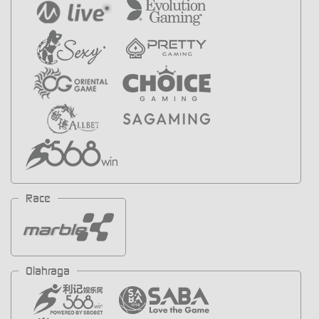
Race
Olahraga