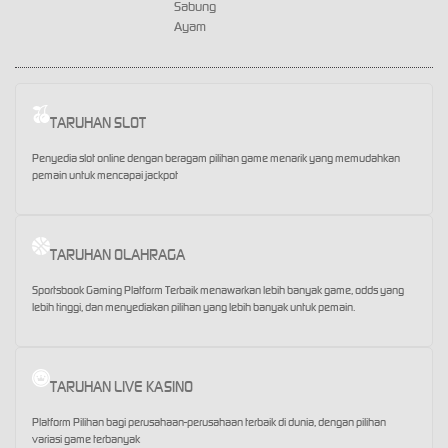
Sabung
Ayam
TARUHAN SLOT
Penyedia slot online dengan beragam pilihan game menarik yang memudahkan
pemain untuk mencapai jackpot
TARUHAN OLAHRAGA
Sportsbook Gaming Platform Terbaik menawarkan lebih banyak game, odds yang
lebih tinggi, dan menyediakan pilihan yang lebih banyak untuk pemain.
TARUHAN LIVE KASINO
Platform Pilihan bagi perusahaan-perusahaan terbaik di dunia, dengan pilihan
variasi game terbanyak