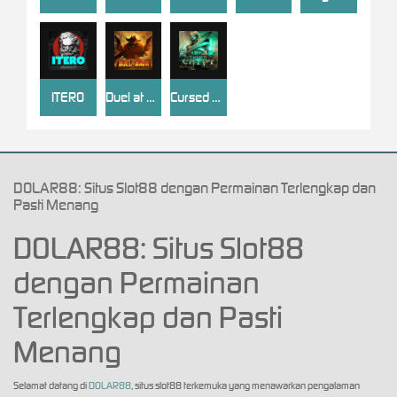
ITERO
Duel at Dawn
Cursed Crypt
DOLAR88: Situs Slot88 dengan Permainan Terlengkap dan
Pasti Menang
DOLAR88: Situs Slot88
dengan Permainan
Terlengkap dan Pasti
Menang
Selamat datang di
DOLAR88
, situs slot88 terkemuka yang menawarkan pengalaman