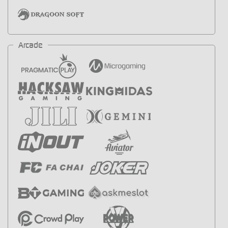
Arcade