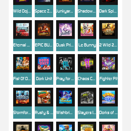
Wild Dojo Strike
Space Zoo
Junkyard Kings
Shadow Strike
Dark Spiral
Eternal Duel
EPIC BULLETS & BOUNTY
Dusk Princess
Le Bunny
2 Wild 2 Die
Fist Of Destruction
Dork Unit
Pray for Three
Chaos Crew 2
Fighter Pit
Stormforged
Rusty & Curly
Wishbringer
Slayers Inc
Dorks of The Deep