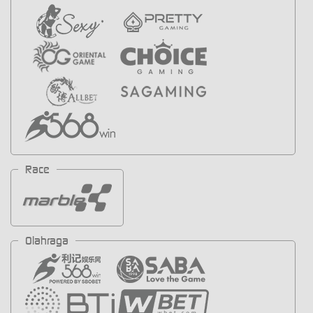
Race
Olahraga