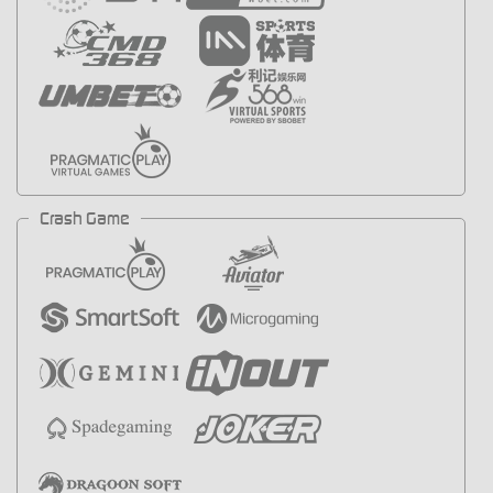
Crash Game