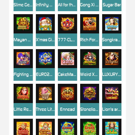
Slime Gem
Infinity Mining
All for the Winner
Gong Xi Fa Cai
Sugar Bar
Mayan Adventure2
X'mas Gift City
777-CLASSIC STYLE
Rich Fortune 2
Songkran Festival
Fighting Academy 2
EURO2024
CakeMatch
Weird Xmas
LUXURY WORLD
Little Red Riding Hood
Three Little Pigs
Ennead
Stonelions
Lion's area