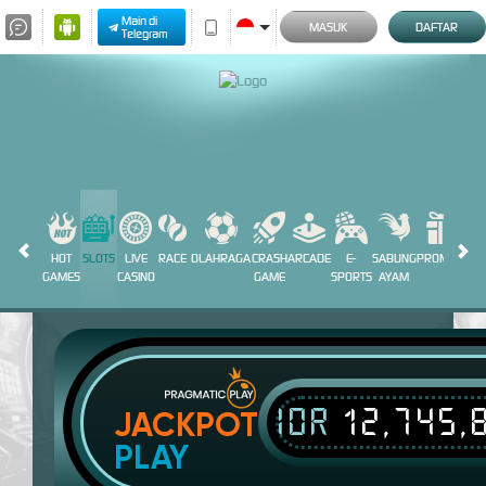
Main di
MASUK
DAFTAR
Telegram
HOT
SLOTS
LIVE
RACE
OLAHRAGA
CRASH
ARCADE
E-
SABUNG
PROMOSI
GAMES
CASINO
GAME
SPORTS
AYAM
IDR
12,745,
JACKPOT
PLAY