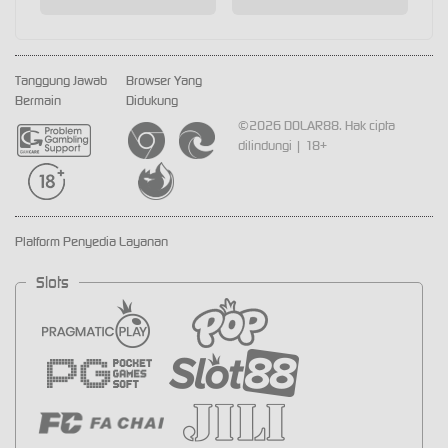
Tanggung Jawab
Browser Yang
Bermain
Didukung
©2026 DOLAR88. Hak cipta
dilindungi | 18+
Platform Penyedia Layanan
Slots