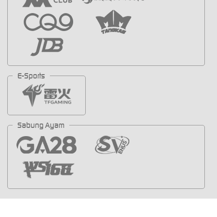
E-Sports
Sabung Ayam