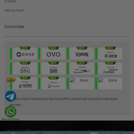
E-Sports
Sabung Ayam
Komunitas
* Selama bank maintenance dan bank offline deposit dan penarikan tidak dapat
diproses
©2026 DOLAR88 menawarkan berbagai macam provider pilihan terbaik dan didukung