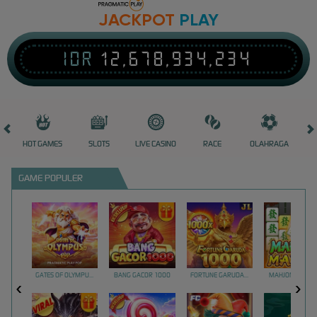
JACKPOT
PLAY
IDR
12,678,933,557
HOT GAMES
SLOTS
LIVE CASINO
RACE
OLAHRAGA
CRA
GAME POPULER
GATES OF OLYMPUS POP
BANG GACOR 1000
FORTUNE GARUDA 1000
MAHJONG MAX